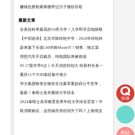
赚钱也要勒紧裤腰带过日子微软谷歌
最新文章
全美挂科率最高的10所大学！入学即开启地狱模
式，这届留学
【中招咨询】北京市陈经纶中学：2024年经纶科
技人才班录
蔚来旗下乐道L60对标ModelY！销售：独立渠
道，权益有差距丨
理想汽车开启裁员，纯电团队将被收缩
05.17股市早8点丨今天消息特别大·给新村长多一
点点时
重庆11个TOD项目集中推介
华大集团称美生物安全法案草案妨碍公平竞争，
对公司业务
最新！泰晤士发布重磅大学排名
快搜
2024泰晤士高等教育世界年轻大学排名官宣！中
国香港高校
取消限购后，这些城市房价回升了吗？上海情况
又如何？
网站