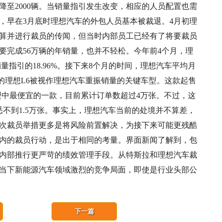
辆降至2000辆。当销量指引发生改变，相应的人员配置也需
，早在3月底时理想汽车的外包人员基本被裁退。4月初理
算并进行裁员的传闻，但当时内部员工已经有了将要裁员
要完成56万辆的年销量，也并不轻松。今年前4个月，理
销量指引的18.96%。接下来8个月的时间，理想汽车平均月
市的理想L6被视作理想汽车重振销量的关键车型。这款起售
售车型中最便宜的一款，目前累计订单数超过4万张。不过，这
不到1.5万张。事实上，理想汽车当前的处境并不算差，
次裁员举措更多是将风险前置解决，为接下来可能更残酷
内的裁员行动，是出于相同的考量。界面新闻了解到，包
内部推行更严苛的绩效管理手段。从特斯拉和理想汽车裁
当下新能源汽车领域激烈的竞争局面，即使是行业头部公
下一篇