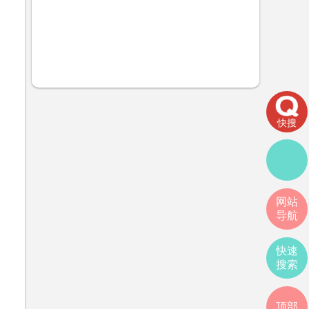
快搜
网站
导航
快速
搜索
顶部