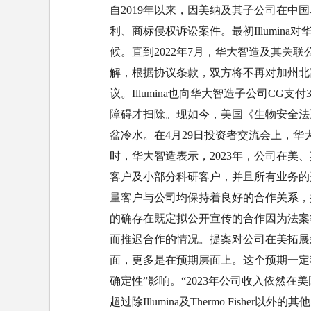
自2019年以来，因美纳及其子公司在
利、商标侵权诉讼案件。最初Illumin
候。直到2022年7月，华大智造及其关联公
解，根据协议条款，双方将不再对加州北
议。Illumina也向华大智造子公司CG
障碍才扫除。现如今，美国《生物安全法
盆冷水。在4月29日投资者交流会上，
时，华大智造表示，2023年，公司在美
客户及小部分科研客户，并且所有业务的
量客户与公司均保持着良好的合作关系，
的确存在既定拟公开宣传的合作因为法案
而推迟合作的情况。提案对公司在美拓展
面，更多是在预期层面上。这个预期一定
确定性”影响。“2023年公司收入依然
超过除Illumina及Thermo Fish