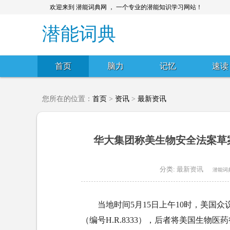
欢迎来到 潜能词典网 ， 一个专业的潜能知识学习网站！
潜能词典
首页
脑力
记忆
速读
您所在的位置：
首页
>
资讯
>
最新资讯
华大集团称美生物安全法案草
分类:
最新资讯
潜能词
当地时间5月15日上午10时，美国
（编号H.R.8333），后者将美国生物医