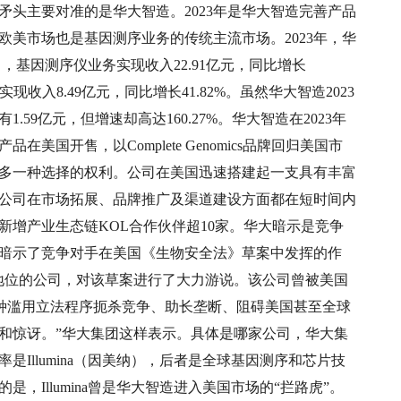
矛头主要对准的是华大智造。2023年是华大智造完善产品
欧美市场也是基因测序业务的传统主流市场。2023年，华
中，基因测序仪业务实现收入22.91亿元，同比增长
现收入8.49亿元，同比增长41.82%。虽然华大智造2023
59亿元，但增速却高达160.27%。华大智造在2023年
在美国开售，以Complete Genomics品牌回归美国市
多一种选择的权利。公司在美国迅速搭建起一支具有丰富
公司在市场拓展、品牌推广及渠道建设方面都在短时间内
新增产业生态链KOL合作伙伴超10家。华大暗示是竞争
暗示了竞争对手在美国《生物安全法》草案中发挥的作
地位的公司，对该草案进行了大力游说。该公司曾被美国
这种滥用立法程序扼杀竞争、助长垄断、阻碍美国甚至全球
和惊讶。”华大集团这样表示。具体是哪家公司，华大集
Illumina（因美纳），后者是全球基因测序和芯片技
，Illumina曾是华大智造进入美国市场的“拦路虎”。