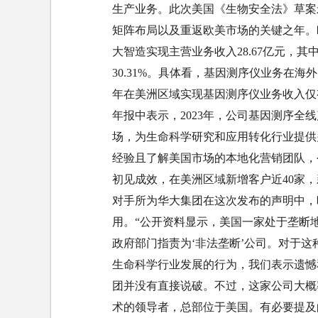
生产业务。此次美国《生物安全法》草案
矩阵布局以及重返欧美市场的关键之年。
大智造实现主营业务收入28.67亿元，其
30.31%。具体看，基因测序仪业务在海外实
年在美洲区域实现基因测序仪业务收入仅有1.
年报中表示，2023年，公司基因测序全线产品
场，为生命科学研究和应用转化行业提供
经验且了解美国市场的本地化营销团队，
初见成效，在美洲区域新增客户近40家，
对手所为华大集团在这次发布的声明中，
用。“公开资料显示，美国一家处于垄断
政府部门指责为‘非法垄断’公司。对于
生命科学行业发展的行为，我们表示遗憾
团并没有直接说破。不过，这家公司大概率是
术的领导者，总部位于美国。有必要提及的是