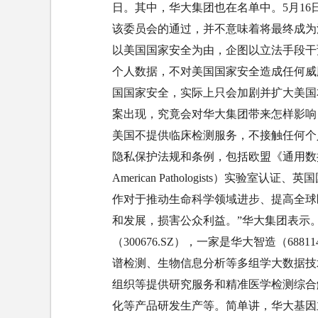
日。其中，华大集团也在名单中。5月16日
该委员会的通过，并不意味着将最终成为法
以美国国家安全为由，企图以立法手段干
个人数据，不对美国国家安全造成任何威
国国家安全，实际上只会加剧并扩大美国
案出现，究竟会对华大集团带来怎样影响
美国不提供临床检测服务，不接触任何个
隐私保护法规和条例，包括欧盟《通用数据保护
American Pathologists）实验
作对于推动生命科学领域进步、提高全球医
和发展，损害公众利益。”华大集团表示
（300676.SZ），一家是华大智造（6
谱检测、生物信息分析等多组学大数据技
组织等提供研究服务和精准医学检测综合
化等产品研发生产等。简单讲，华大基因