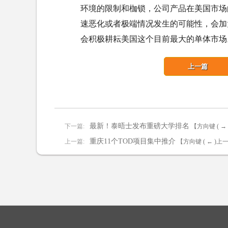
环境的限制和枷锁，公司产品在美国市场
速恶化或者极端情况发生的可能性，会加
会积极耕耘美国这个目前最大的单体市场
上一篇
最新！泰晤士发布重磅大学排名
下一篇:
【方向键 ( →
重庆11个TOD项目集中推介
上一篇:
【方向键 ( ← )上