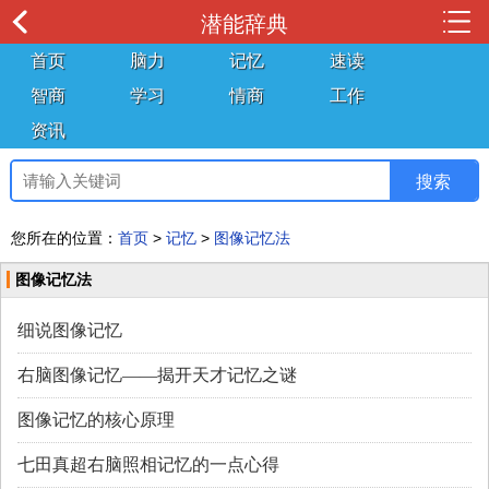
潜能辞典
首页
脑力
记忆
速读
智商
学习
情商
工作
资讯
您所在的位置：
首页
>
记忆
>
图像记忆法
图像记忆法
细说图像记忆
右脑图像记忆——揭开天才记忆之谜
图像记忆的核心原理
七田真超右脑照相记忆的一点心得