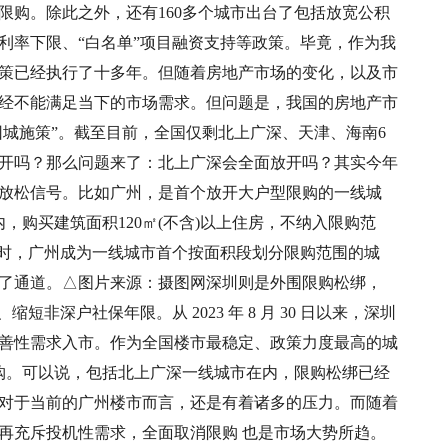
消限购。除此之外，还有160多个城市出台了包括放宽公积
利率下限、“白名单”项目融资支持等政策。毕竟，作为我
策已经执行了十多年。但随着房地产市场的变化，以及市
经不能满足当下的市场需求。但问题是，我国的房地产市
因城施策”。截至目前，全国仅剩北上广深、天津、海南6
放开吗？那么问题来了：北上广深会全面放开吗？其实今年
放松信号。比如广州，是首个放开大户型限购的一线城
，购买建筑面积120㎡(不含)以上住房，不纳入限购范
同时，广州成为一线城市首个按面积段划分限购范围的城
了通道。△图片来源：摄图网深圳则是外围限购松绑，
短非深户社保年限。从 2023 年 8 月 30 日以来，深圳
及改善性需求入市。作为全国楼市最稳定、政策力度最高的城
购。可以说，包括北上广深一线城市在内，限购松绑已经
对于当前的广州楼市而言，还是有着诸多的压力。而随着
再充斥投机性需求，全面取消限购 也是市场大势所趋。