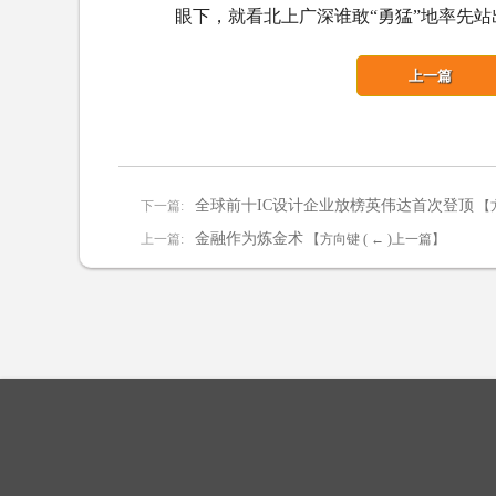
眼下，就看北上广深谁敢“勇猛”地率先站
上一篇
全球前十IC设计企业放榜英伟达首次登顶
下一篇:
【
金融作为炼金术
上一篇:
【方向键 ( ← )上一篇】