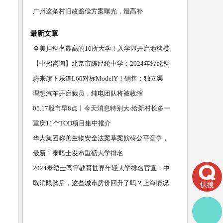
广州这条村旧改赔偿方案曝光，最高补
最新文章
全美挂科率最高的10所大学！入学即开启地狱模
式，这届留学
【中招咨询】北京市陈经纶中学：2024年经纶科
技人才班录
蔚来旗下乐道L60对标ModelY！销售：独立渠
道，权益有差距丨
理想汽车开启裁员，纯电团队将被收缩
05.17股市早8点丨今天消息特别大·给新村长多一
点点时
重庆11个TOD项目集中推介
华大集团称美生物安全法案草案妨碍公平竞争，
对公司业务
最新！泰晤士发布重磅大学排名
2024泰晤士高等教育世界年轻大学排名官宣！中
国香港高校
取消限购后，这些城市房价回升了吗？上海情况
快搜
又如何？