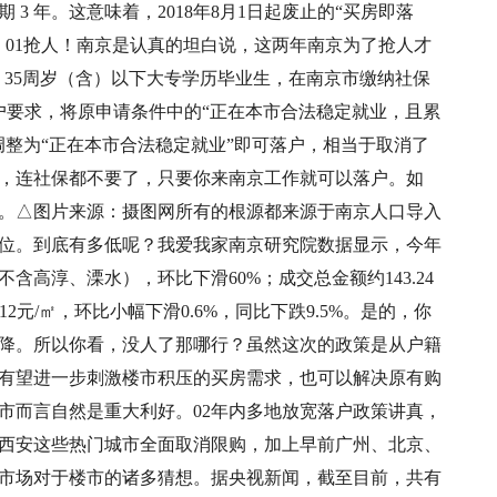
3 年。这意味着，2018年8月1日起废止的“买房即落
！01抢人！南京是认真的坦白说，这两年南京为了抢人才
定：35周岁（含）以下大专学历毕业生，在南京市缴纳社保
落户要求，将原申请条件中的“正在本市合法稳定就业，且累
调整为“正在本市合法稳定就业”即可落户，相当于取消了
看，连社保都不要了，只要你来南京工作就可以落户。如
。△图片来源：摄图网所有的根源都来源于南京人口导入
位。到底有多低呢？我爱我家南京研究院数据显示，今年
不含高淳、溧水），环比下滑60%；成交总金额约143.24
12元/㎡，环比小幅下滑0.6%，同比下跌9.5%。是的，你
降。所以你看，没人了那哪行？虽然这次的政策是从户籍
有望进一步刺激楼市积压的买房需求，也可以解决原有购
市而言自然是重大利好。02年内多地放宽落户政策讲真，
西安这些热门城市全面取消限购，加上早前广州、北京、
市场对于楼市的诸多猜想。据央视新闻，截至目前，共有