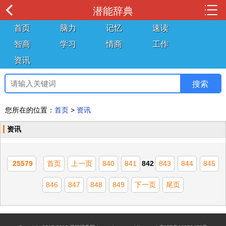
潜能辞典
首页
脑力
记忆
速读
智商
学习
情商
工作
资讯
您所在的位置：
首页
>
资讯
资讯
25579
首页
上一页
840
841
842
843
844
845
846
847
848
849
下一页
尾页