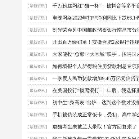
千万粉丝网红“猫一杯”，被抖音等多平
[ 最新资讯 ]
电魂网络2023年扣非净利同比下跌66.
[ 最新资讯 ]
刘光荣会见中国邮政储蓄银行南昌市分
[ 最新资讯 ]
开出百万级罚单！安徽合肥2家银行违
[ 最新资讯 ]
大家健投“总部+4大区域”联手，招聘
[ 最新资讯 ]
如何填报个人所得税住房贷款利息专项
[ 最新资讯 ]
一季度人民币贷款增加9.46万亿元信贷
[ 最新资讯 ]
在美国投行“摸爬滚打”十年后，我选择
[ 最新资讯 ]
初中生“身高表”出炉，达到这个数才没
[ 最新资讯 ]
手机被伪装成正常饭卡，受初、高中学
[ 最新资讯 ]
虐猫考生未被兰大录取！官方回复来了
[ 最新资讯 ]
华二新建九年一贯学校2024招生简章出