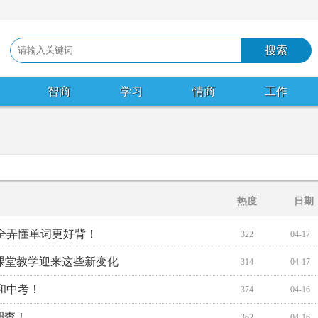
智商
学习
情商
工作
热度
日期
全弄懂单词更好背！
322
04-17
课堂教学迎来这些新变化
314
04-17
和中考！
374
04-16
调查！
362
04-16