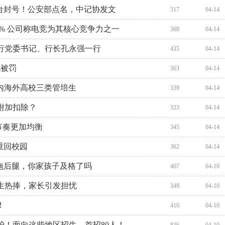
台封号！公安部点名，中记协发文
517
04-14
14% 公司称电竞为其核心竞争力之一
368
04-14
行党委书记、行长孔永强一行
435
04-14
规被罚
363
04-14
国内海外高校三类管培生
339
04-14
附加扣除？
323
04-14
节奏更加均衡
345
04-14
重回校园
362
04-14
拖后腿，你家孩子及格了吗
407
04-10
生热捧，家长引发担忧
349
04-10
！
410
04-10
炉！面向这些地区招生，首招80人！