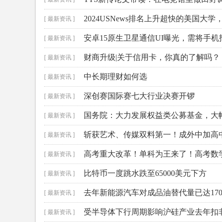
2024USNews排名上升超快的美国大
[ 最新资讯 ]
安卓15原生卫星通信UI曝光，需将手
[ 最新资讯 ]
财商升级|关于信用卡，你真的了解吗？
[ 最新资讯 ]
中长期理财如何选
[ 最新资讯 ]
深创赛国际赛七大行业决赛开锣
[ 最新资讯 ]
国务院：大力发展权益类公募基金，大
[ 最新资讯 ]
斩获艺术、传媒双料第一！成外中加高
[ 最新资讯 ]
高考重大改革！单科为王来了！高考数学
[ 最新资讯 ]
山大学、中南大学等！
比特币一度跳水跌至65000美元下方
[ 最新资讯 ]
去年新能源汽车对成品油替代量已达170
[ 最新资讯 ]
受半导体下行周期影响沪硅产业去年扣
[ 最新资讯 ]