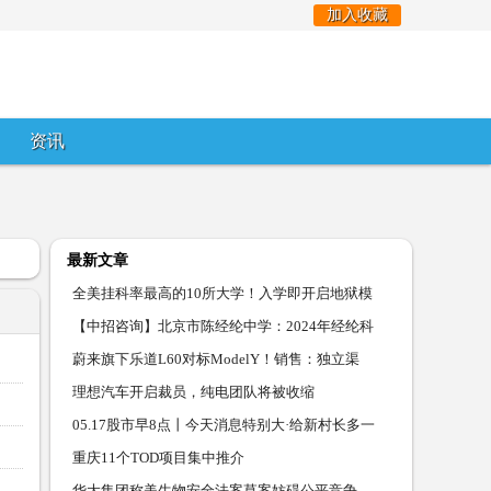
加入收藏
资讯
最新文章
全美挂科率最高的10所大学！入学即开启地狱模
式，这届留学
【中招咨询】北京市陈经纶中学：2024年经纶科
技人才班录
蔚来旗下乐道L60对标ModelY！销售：独立渠
道，权益有差距丨
理想汽车开启裁员，纯电团队将被收缩
05.17股市早8点丨今天消息特别大·给新村长多一
点点时
重庆11个TOD项目集中推介
华大集团称美生物安全法案草案妨碍公平竞争，