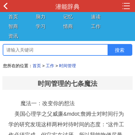
潜能辞典
首页
脑力
记忆
速读
智商
学习
情商
工作
资讯
您所在的位置：
首页
>
工作
>
时间管理
时间管理的七条魔法
魔法一：改变你的想法
美国心理学之父威廉&mdot;詹姆士对时间行为
学的研究发现这样两种对待时间的态度：“这件工