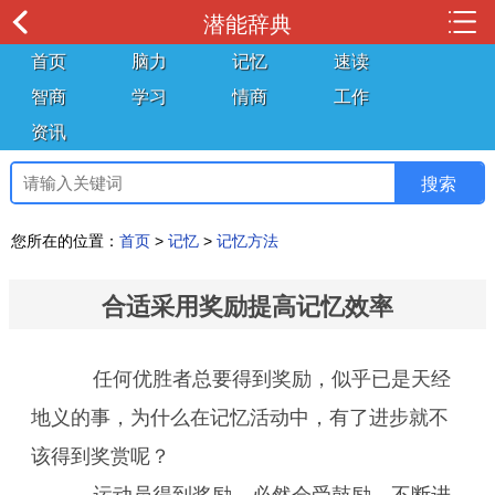
潜能辞典
首页
脑力
记忆
速读
智商
学习
情商
工作
资讯
您所在的位置：
首页
>
记忆
>
记忆方法
合适采用奖励提高记忆效率
任何优胜者总要得到奖励，似乎已是天经
地义的事，为什么在记忆活动中，有了进步就不
该得到奖赏呢？