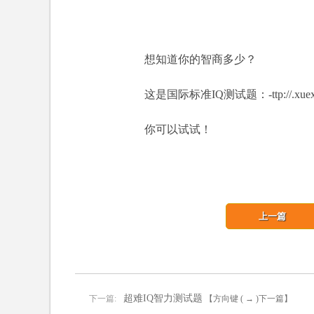
想知道你的智商多少？
这是国际标准IQ测试题：-ttp://.xuexila/b
你可以试试！
上一篇
超难IQ智力测试题
下一篇:
【方向键 ( → )下一篇】