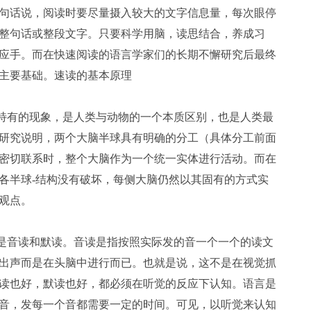
句话说，阅读时要尽量摄入较大的文字信息量，每次眼停
整句话或整段文字。只要科学用脑，读思结合，养成习
应手。而在快速阅读的语言学家们的长期不懈研究后最终
主要基础。速读的基本原理
特有的现象，是人类与动物的一个本质区别，也是人类最
研究说明，两个大脑半球具有明确的分工（具体分工前面
密切联系时，整个大脑作为一个统一实体进行活动。而在
各半球-结构没有破坏，每侧大脑仍然以其固有的方式实
观点。
是音读和默读。音读是指按照实际发的音一个一个的读文
出声而是在头脑中进行而已。也就是说，这不是在视觉抓
读也好，默读也好，都必须在听觉的反应下认知。语言是
音，发每一个音都需要一定的时间。可见，以听觉来认知